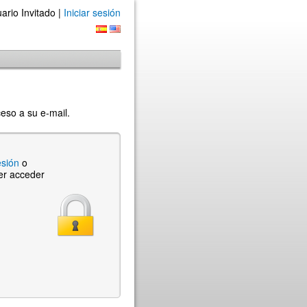
ario Invitado |
Iniciar sesión
ceso a su e-mail.
esión
o
er acceder